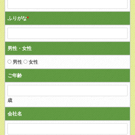
ふりがな
*
男性・女性
男性
女性
ご年齢
歳
会社名